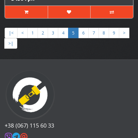
|<
<
1
2
3
4
5
6
7
8
9
>
>|
+38 (067) 115 60 33