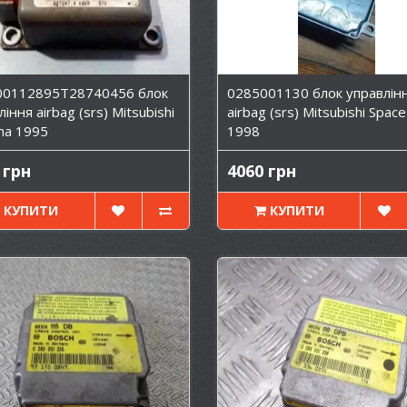
00112895T28740456 блок
0285001130 блок управлін
іння airbag (srs) Mitsubishi
airbag (srs) Mitsubishi Space
ma 1995
1998
 грн
4060 грн
КУПИТИ
КУПИТИ