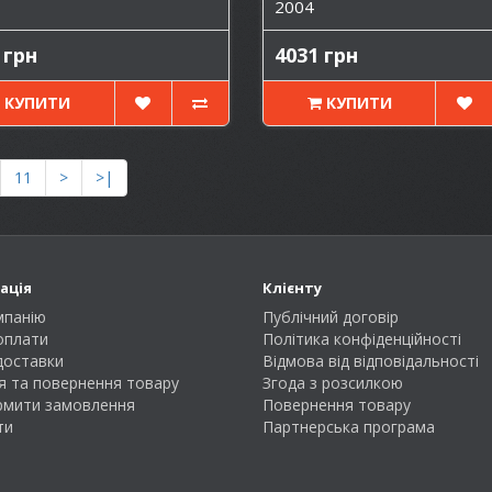
2004
 грн
4031 грн
КУПИТИ
КУПИТИ
11
>
>|
ація
Клієнту
мпанію
Публічний договір
оплати
Політика конфіденційності
доставки
Відмова від відповідальності
я та повернення товару
Згода з розсилкою
рмити замовлення
Повернення товару
ти
Партнерська програма