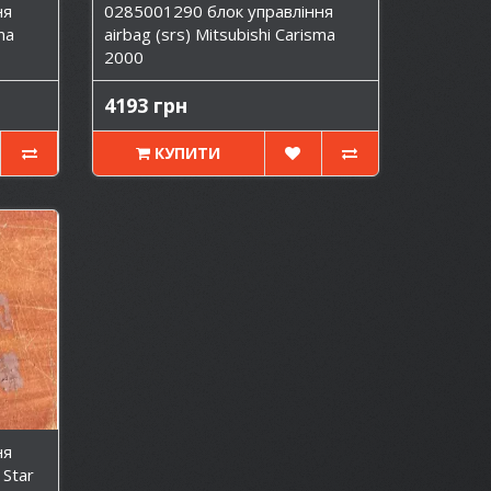
ня
0285001290 блок управління
ma
airbag (srs) Mitsubishi Carisma
2000
4193 грн
КУПИТИ
ня
 Star