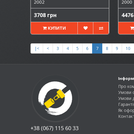
2002
2000
3708 грн
4476
КУПИТИ
|<
<
3
4
5
6
7
8
9
10
Інформ
Про ко
Умови 
Умови 
Гаранті
Як офо
Контак
+38 (067) 115 60 33