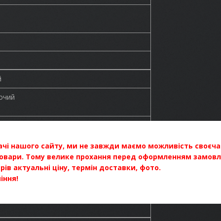
й
очий
ектроніка
з невеликим пробігом. Можливо,
ачі нашого сайту, ми не завжди маємо можливість своєч
 деякі моделі.
товари. Тому велике прохання перед оформленням замов
ів актуальні ціну, термін доставки, фото.
іння!