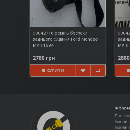
00042716 ремінь безпеки
00042
заднього сидіння Ford Mondeo
заднь
MK I 1994
MK II
2780 грн
2880
КУПИТИ
Інформ
Про ко
Умови 
Умови 