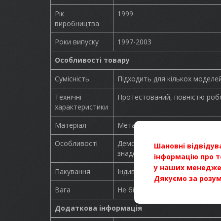
Рік
1999
виробництва
Роки випуску
1997-2003
Особливості товару
Сумісність
Підходить для кількох моделе
Технічні
Протестований, повністю роб
характеристики
Матеріал
Металевий сплав, пластик, ел
Особливості
Демонтований із автомобіля 
Шановні відвідув
знадобиться програмування під
інформацію про 
у наших менеджер
Пакування
Індивідуально упакований
Дякуємо за розум
Вага
Не більше 2 кг
Додаткова інформація