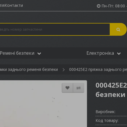
тія
Контакти
Пн-Пт: 08:00 -
Ремені безпеки
Електроніка
мки заднього ременя безпеки
000425E2 пряжка заднього рем
000425E
безпеки 
Виробник:
Код товару: