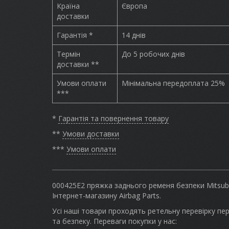
Країна
Європа
доставки
Гарантія *
14 днів
Термін
До 5 робочих днів
доставки **
Умови оплати
Мінімальна передоплата 25%
***
*
Гарантія та повернення товару
**
Умови доставки
***
Умови оплати
000425E2 пряжка заднього ременя безпеки Mitsubis
Інтернет-магазину Airbag Parts.
Усі наші товари проходять ретельну перевірку пер
та безпеку. Переваги покупки у нас: