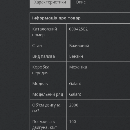
Характеристики
Опис
Інформація про товар
Каталожний
000425E2
номер
Стан
Вживаний
Вид палива
Бензин
Коробка
Механіка
передач
Модель
Galant
Модельний ряд
Galant
Об'єм двигуна,
2000
см3
Потужність
100
двигуна, кВт