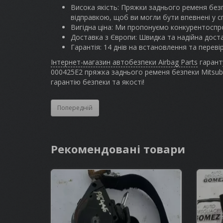
Висока якість: Пряжки заднього ременя без
відправкою, щоб ви могли бути впевнені у с
Вигідна ціна: Ми пропонуємо конкурентоспро
Доставка з Європи: Швидка та надійна доста
Гарантія: 14 днів на встановлення та переві
Інтернет-магазин автобезпеки Airbag Parts
гаранту
000425E2 пряжка заднього ременя безпеки Mitsubi
гарантію безпеки та якості!
Попередній
Рекомендовані товари